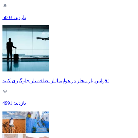
بازدید: 5003
قوانین بار مجاز در هواپیما| از اضافه بار جلوگیری کنید!
بازدید: 4991