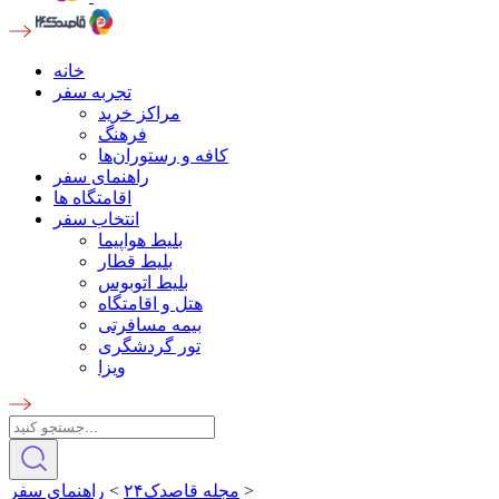
خانه
تجربه سفر
مراکز خرید
فرهنگ
کافه و رستوران‌ها
راهنمای سفر
اقامتگاه ها
انتخاب سفر
بلیط هواپیما
بلیط قطار
بلیط اتوبوس
هتل و اقامتگاه
بیمه مسافرتی
تور گردشگری
ویزا
>
مجله قاصدک۲۴
>
راهنمای سفر