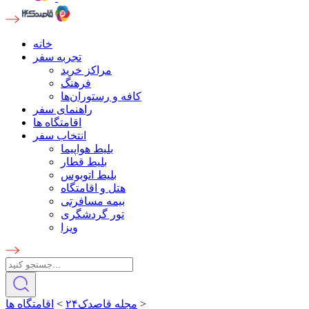
خانه
تجربه سفر
مراکز خرید
فرهنگ
کافه و رستوران‌ها
راهنمای سفر
اقامتگاه ها
انتخاب سفر
بلیط هواپیما
بلیط قطار
بلیط اتوبوس
هتل و اقامتگاه
بیمه مسافرتی
تور گردشگری
ویزا
>
مجله قاصدک۲۴
>
اقامتگاه ها