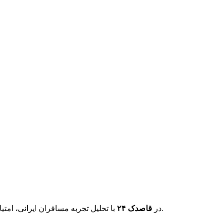
، تلاش کرده‌ایم فرآیند انتخاب و رزرو هتل را هوشمندانه، شفاف و بدون سردرگمی انجام دهید.
در
قاصدک ۲۴
با تحلیل تجربه مسافران ایرانی، امتی