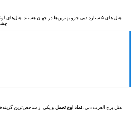
هتل ‌های ۵ ستاره دبی جزو بهترین‌ها در جهان‌ هستند. هتل‌های لوکس دبی، مانند برج العرب و آتلانتیس، با
چشم‌انداز خلیج فارس، تجربه‌ای فراموش‌نشدنی برای مسافران رقم می‌زنند. در ادامه با بهترین هتل های 5 ستاره در دبی بیشتر آشنا خواهید شد.
هتل برج العرب دبی،
نماد اوج تجمل
و یکی از شاخص‌ترین گزینه‌ه