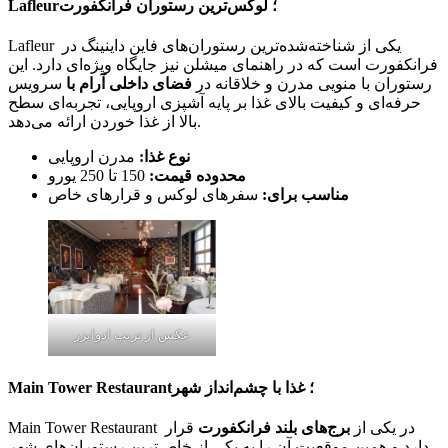
Lafleur؛ لوکس‌ترین رستوران فرانکفورت
Lafleur یکی از شناخته‌شده‌ترین رستوران‌های فاین داینینگ در
فرانکفورت است که در راهنمای میشلن نیز جایگاه ویژه‌ای دارد. این
رستوران با منویی مدرن و خلاقانه در
فضای داخلی آرام با
سرویس
حرفه‌ای و کیفیت بالای غذا بر پایه آشپزی اروپایی، تجربه‌ای سطح
بالا از غذا خوردن ارائه می‌دهد.
نوع غذا:
مدرن اروپایی
محدوده قیمت:
150 تا 250 یورو
مناسب برای:
سفرهای لوکس و قرارهای خاص
عکس از تریپ ادوایزر
Main Tower Restaurant؛ غذا با چشم‌انداز شهر
Main Tower Restaurant در یکی از
برج‌های بلند فرانکفورت
قرار
دارد و همین موقعیت آن را به یکی از خاص‌ترین رستوران‌های شهر