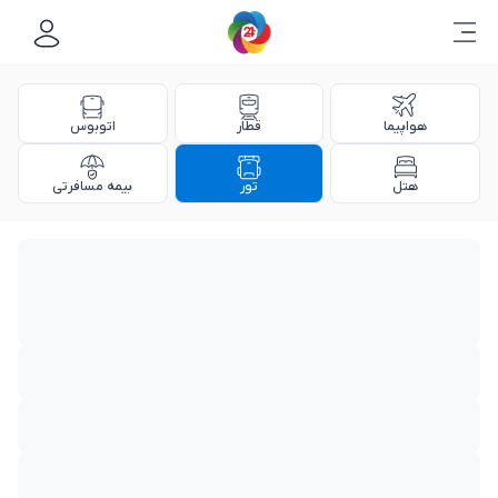
هواپیما
قطار
اتوبوس
هتل
تور
بیمه مسافرتی