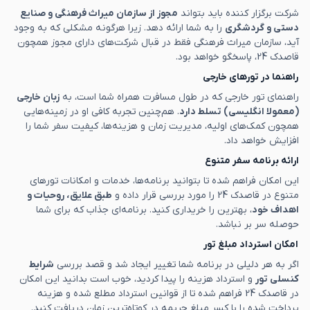
شرکت برگزار کننده باید بتواند
مجوز از سازمان میراث فرهنگی و صنایع
دستی و گردشگری
را به شما ارائه دهد. زیرا هرگونه مشکلی که به وجود
آید، سازمان میراث فرهنگی فقط در قبال شرکت‌های دارای مجوز همچون
قاصدک 24، پاسخگو خواهد بود.
راهنما در تورهای خارجی
راهنمای تور خارجی که در طول مسافرت همراه شما است، به
زبان خارجی
(معمولا انگلیسی) تسلط دارد
. هم‌چنین تجربه کافی او در زمینه‌هایی
همچون کمک‌های اولیه، مدیریت زمان و هزینه‌ها، کیفیت سفر شما را
افزایش خواهد داد.
ارائه برنامه‌ سفر متنوع
این امکان فراهم شده تا بتوانید برنامه‌ها، خدمات و امکانات تورهای
متنوع در قاصدک 24 را مورد بررسی قرار داده و
طبق علایق، روحیات و
اهداف خود
، بهترین را خریداری کنید. برنامه‌ای جذاب که برای شما
حوصله سر بر نباشد.
امکان استرداد مبلغ تور
اگر به هر دلیلی در برنامه شما تغییر ایجاد شد و قصد بررسی
شرایط
کنسلی تور
و استرداد هزینه را پیدا کردید، خوب است بدانید این امکان
در قاصدک 24 فراهم شده تا از قوانین استرداد مطلع شده و هزینه‌
پرداخت شده را با کسر مبلغ جریمه در کوتاه‌ترین زمان دریافت کنید.