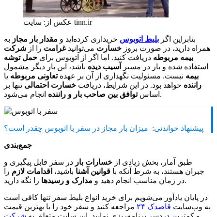
عکس از: سایت tinn.ir
بنابراین اگر
بلیط اتوبوس
خریداری کرده‌اید و
مقدار بار مجاز
به
همراه دارید، در صورت بروز
خسارت
می‌توانید
غرامت
را از
شرکت
بیمه مربوطه
دریافت کنید. اما اگر از اتوبوس برای
حمل توشه
استفاده شده و بار در مسیر
آسیب دیده
باشد، این بار دیگر مشمول
بیمه
نیست. مسئولیت نگهداری از آن بر عهده
تعاونی مربوطه
یا
راننده
خواهد بود. در این شرایط، دریافت
خسارت احتمالی
تنها بر
انجام می‌شود.
اساس
توافق بین صاحب بار و راننده
پیشنهاد خواندنی:
میزان بار مجاز در سفر با اتوبوس چقدر است؟
جمع‌بندی
طبق آمار، بخش زیادی از
خسارات بار
در سفر قابل پیگیری و
جبران هستند، به شرط آنکه با
قوانین آشنا
باشید،
اقدامات لازم
را
را نگه دارید.
در زمان مناسب انجام دهید و
مدارک و رسیدها
در پایان یادآور می‌شویم برای خرید انواع بلیط سفر تنها کافی است
به وب‌سایت
قاصدک ۲۴
مراجعه کنید و سفر خود را با بهترین قیمت
و کمترین دردسر برنامه‌ریزی نمایید. این سایت متعلق به
شرکت