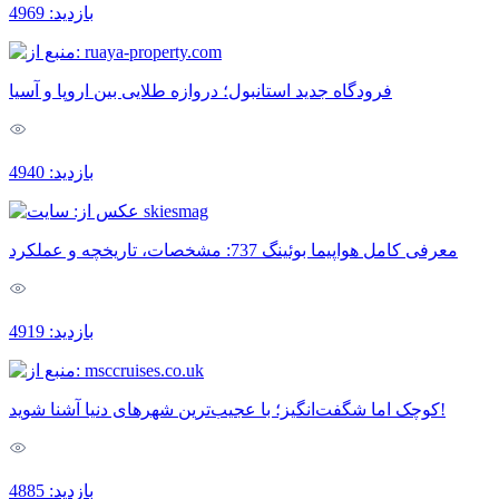
بازدید: 4969
فرودگاه جدید استانبول؛ دروازه طلایی بین اروپا و آسیا
بازدید: 4940
معرفی کامل هواپیما بوئینگ 737: مشخصات، تاریخچه و عملکرد
بازدید: 4919
کوچک اما شگفت‌انگیز؛ با عجیب‌ترین شهرهای دنیا آشنا شوید!
بازدید: 4885