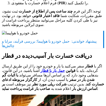
) را تکمیل کنید.
PIR
فرم اعلام خسارت یا مفقودی (
توجه: اگر این فرم
چند ساعت پس از اطلاع از خسارت
ثبت نشود،
طبق مقررات، شکایت شما
فاقد اعتبار قانونی
خواهد بود. در نهایت
نیز با طی کردن کلیه مراحل می‌توانید منتظر پرداخت غرامت از
سوی ایرلاین مربوطه باشید.
پیشنهاد خواندنی:
حمل خودرو با هواپیما؛ بررسی فرآیند، مزایا و
چالش‌ها
دریافت خسارت بار آسیب‌دیده در قطار
اگر با
قطار
سفر می‌کنید یا بار و خودرو خود را از این طریق ارسال
کرده‌اید، باید با
قوانین
حمل بار با قطار
آشنا باشید. در این قانون،
بندهایی وجود دارد که بر اساس آن‌ها مسافر می‌‌تواند
با اثبات گم
شدن بار در سفر
یا آسیب دیدن آن، از
کارگزار مربوطه ادعای
خسارت کند
. بدین ترتیب
شرکت ریلی مورد نظر
نیز موظف است
بر
.
اساس ارزش بار
اعلام شده به
صاحب بار غرامت پرداخت نماید