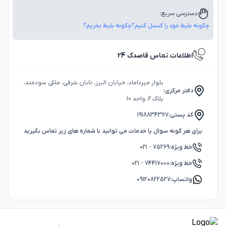
دسترسی سریع:
چگونه بلیط خود را کنسل کنیم؟
چگونه بلیط بخریم؟
اطلاعات تماس قاصدک 24
بلوار میرداماد، خیابان البرز، تابان شرقی، ملکی سودمند،
دفتر مرکزی:
پلاک 2، واحد 10
کد پستی:
1918834367
برای هر گونه سوال یا خدمات می توانید با شماره های زیر تماس بگیرید
خط ویژه:
75269 - 021
خط ویژه:
74417000 - 021
واتساپ:
09120822527