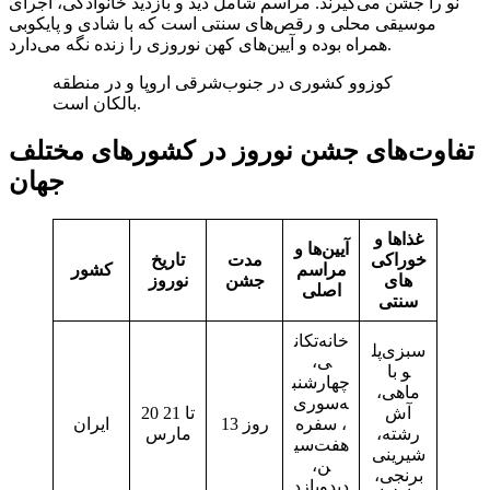
نو را جشن می‌گیرند. مراسم شامل دید و بازدید خانوادگی، اجرای
موسیقی محلی و رقص‌های سنتی است که با شادی و پایکوبی
همراه بوده و آیین‌های کهن نوروزی را زنده نگه می‌دارد.
کوزوو کشوری در جنوب‌شرقی اروپا و در منطقه
بالکان است.
تفاوت‌های جشن نوروز در کشورهای مختلف
جهان
غذاها و
آیین‌ها و
خوراکی‌
مدت
تاریخ
مراسم
کشور
های
جشن
نوروز
اصلی
سنتی
خانه‌تکان
سبزی‌پل
ی،
و با
چهارشنب
ماهی،
ه‌سوری
آش
20 تا 21
، سفره
13 روز
ایران
رشته،
مارس
هفت‌سی
شیرینی
ن،
برنجی،
دیدوبازد