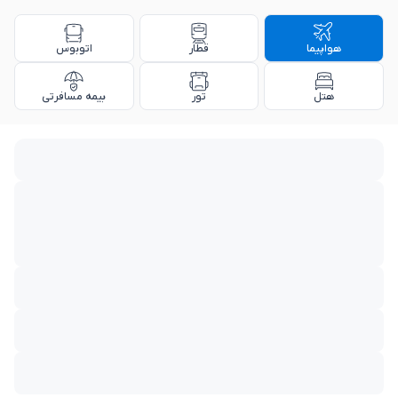
هواپیما
قطار
اتوبوس
هتل
تور
بیمه مسافرتی