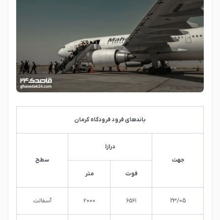
باندهای فرود فرودگاه کرمان
درازا
جهت
سطح
فوت
متر
23/05
۶۵۶۱
۲۰۰۰
آسفالت