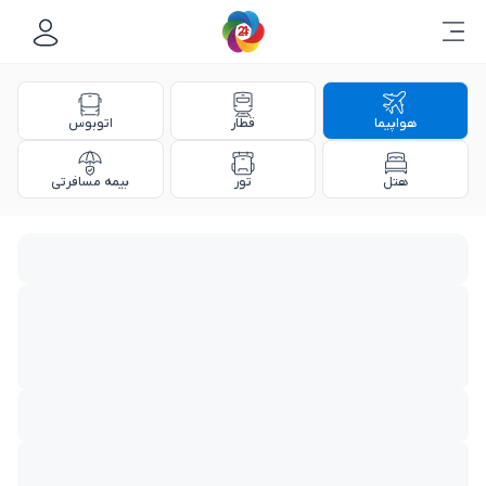
هواپیما
قطار
اتوبوس
هتل
تور
بیمه مسافرتی