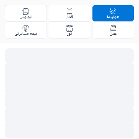
هواپیما
قطار
اتوبوس
هتل
تور
بیمه مسافرتی