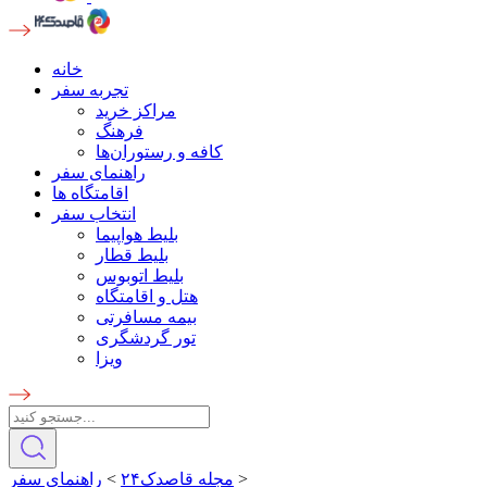
خانه
تجربه سفر
مراکز خرید
فرهنگ
کافه و رستوران‌ها
راهنمای سفر
اقامتگاه ها
انتخاب سفر
بلیط هواپیما
بلیط قطار
بلیط اتوبوس
هتل و اقامتگاه
بیمه مسافرتی
تور گردشگری
ویزا
>
مجله قاصدک۲۴
>
راهنمای سفر