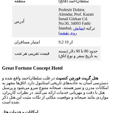
سلطان‌احمد (فاتح)
منطقه
Profesör Doktor,
Alemdar, Prof. Kazım
İsmail Gürkan Cd.
آدرس
No:30, 34093 Fatih/
İstanbul, ترکیه (
نمایش
روی نقشه
)
9.2 از 10
امتیاز مسافران
حدود 80 تا 90 دلار (بسته
قیمت تقریبی هر شب
به تاریخ سفر و نوع اتاق)
Great Fortune Concept Hotel
هتل گریت فورچن کنسپت
در قلب سلطان‌احمد واقع شده و
دسترسی آسان به جاذبه‌های تاریخی استانبول دارد. اتاق‌ها مجهز به
امکانات مدرن و تمیز هستند. صبحانه متنوع سرو می‌شود و پرسنل
هتل با دقت و مهربانی خدمات ارائه می‌کنند. در نظرات کاربران،
مواردی مانند صبحانه و موقعیت مکانی از نکات مثبت این هتل ذکر
شده است.
امکانات و خدمات هتل