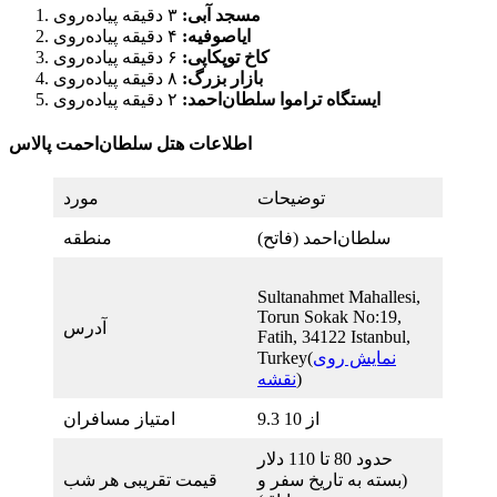
مسجد آبی:
۳ دقیقه پیاده‌روی
ایاصوفیه:
۴ دقیقه پیاده‌روی
کاخ توپکاپی:
۶ دقیقه پیاده‌روی
بازار بزرگ:
۸ دقیقه پیاده‌روی
ایستگاه تراموا سلطان‌احمد:
۲ دقیقه پیاده‌روی
اطلاعات هتل سلطان‌احمت پالاس
توضیحات
مورد
سلطان‌احمد (فاتح)
منطقه
Sultanahmet Mahallesi,
Torun Sokak No:19,
آدرس
Fatih, 34122 Istanbul,
نمایش روی
Turkey(
)
نقشه
9.3 از 10
امتیاز مسافران
حدود 80 تا 110 دلار
(بسته به تاریخ سفر و
قیمت تقریبی هر شب