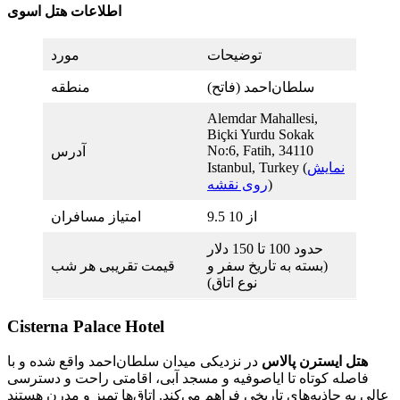
اطلاعات هتل اسوی
توضیحات
مورد
سلطان‌احمد (فاتح)
منطقه
Alemdar Mahallesi,
Biçki Yurdu Sokak
No:6, Fatih, 34110
آدرس
نمایش
Istanbul, Turkey (
)
روی نقشه
9.5 از 10
امتیاز مسافران
حدود 100 تا 150 دلار
(بسته به تاریخ سفر و
قیمت تقریبی هر شب
نوع اتاق)
Cisterna Palace Hotel
هتل ایسترن پالاس
در نزدیکی میدان سلطان‌احمد واقع شده و با
فاصله کوتاه تا ایاصوفیه و مسجد آبی، اقامتی راحت و دسترسی
عالی به جاذبه‌های تاریخی فراهم می‌کند. اتاق‌ها تمیز و مدرن هستند