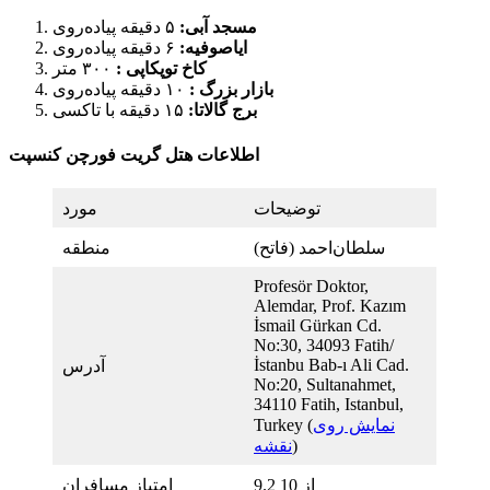
مسجد آبی:
۵ دقیقه پیاده‌روی
ایاصوفیه:
۶ دقیقه پیاده‌روی
کاخ توپکاپی :
۳۰۰ متر
بازار بزرگ :
۱۰ دقیقه پیاده‌روی
برج گالاتا:
۱۵ دقیقه با تاکسی
اطلاعات هتل گریت فورچن کنسپت
توضیحات
مورد
سلطان‌احمد (فاتح)
منطقه
Profesör Doktor,
Alemdar, Prof. Kazım
İsmail Gürkan Cd.
No:30, 34093 Fatih/
İstanbu Bab-ı Ali Cad.
آدرس
No:20, Sultanahmet,
34110 Fatih, Istanbul,
نمایش روی
Turkey (
)
نقشه
9.2 از 10
امتیاز مسافران