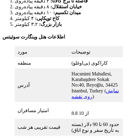
فاصله تا برج گالاتا:
۴ دقیقه پیاده‌روی
خیابان استقلال:
۸ دقیقه پیاده‌روی
میدان تکسیم:
۱۰ دقیقه پیاده‌روی
کاخ توپکاپی:
۴ کیلومتر
بازار بزرگ:
۳.۲ کیلومتر
اطلاعات هتل وینگارت سوئیتس
توضیحات
مورد
کاراکوی (بی‌اوغلو)
منطقه
Hacımimi Mahallesi,
Karabaşdere Sokak
No:40, Beyoğlu, 34425
آدرس
نمایش
Istanbul, Turkey (
)
روی نقشه
امتیاز مسافران
8.8 از 10
حدود 60 تا 90 دلار (بسته
قیمت تقریبی هر شب
به تاریخ سفر و نوع اتاق)