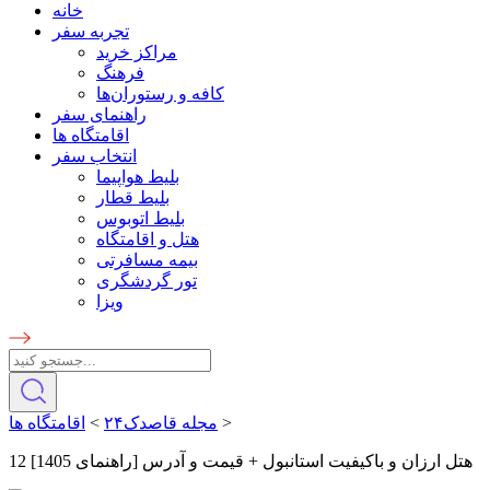
خانه
تجربه سفر
مراکز خرید
فرهنگ
کافه و رستوران‌ها
راهنمای سفر
اقامتگاه ها
انتخاب سفر
بلیط هواپیما
بلیط قطار
بلیط اتوبوس
هتل و اقامتگاه
بیمه مسافرتی
تور گردشگری
ویزا
>
مجله قاصدک۲۴
>
اقامتگاه ها
12 هتل ارزان و باکیفیت استانبول + قیمت و آدرس [راهنمای 1405]