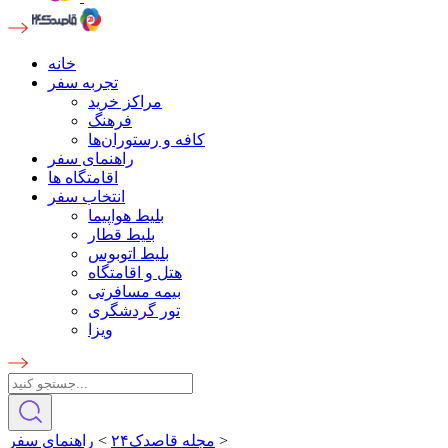
خانه
تجربه سفر
مراکز خرید
فرهنگ
کافه و رستوران‌ها
راهنمای سفر
اقامتگاه ها
انتخاب سفر
بلیط هواپیما
بلیط قطار
بلیط اتوبوس
هتل و اقامتگاه
بیمه مسافرتی
تور گردشگری
ویزا
>
مجله قاصدک۲۴
>
راهنمای سفر