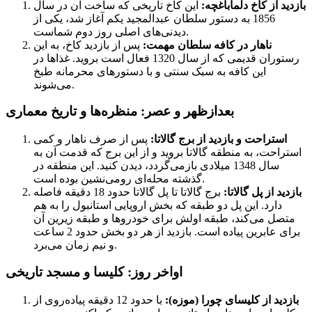
بازدید از کاخ دلماباغچه:
این کاخ تاریخی که ساخت آن در سال
1856 به دستور سلطان عبدالمجید یکم آغاز شد، یکی از
دیدنی‌های اصلی روز دوم شماست.
ناهار در کافه سلطان مهمت:
پس از بازدید کاخ، به این
رستوران قدیمی که از سال 1320 فعال است بروید. غذاها در
این کافه به سبک سنتی و با دستورهای محرمانه طبخ
می‌شوند.
بعدازظهر و عصر: منظره‌ها و تاریخ معماری
استراحت و بازدید از برج گالاتا:
پس از صرف ناهار و کمی
استراحت، به منطقه گالاتا بروید و از این برج که قدمت آن به
سال 1348 میلادی بازمی‌گردد، دیدن کنید. این منطقه در
گذشته محله‌ای رومی‌نشین بوده است.
بازدید از پل گالاتا:
برج گالاتا تا پل گالاتا حدود 18 دقیقه فاصله
دارد. این پل دو طبقه که بخش اروپایی استانبول را به هم
متصل می‌کند، طبقه اولش برای خودروها و طبقه زیرین آن
برای عابرین پیاده است. بازدید از هر دو بخش حدود 2 ساعت
و نیم زمان می‌برد.
اواخر روز: کلیسا و مسجد تاریخی
بازدید از کلیسای چورا (موزه):
با حدود 12 دقیقه پیاده‌روی از