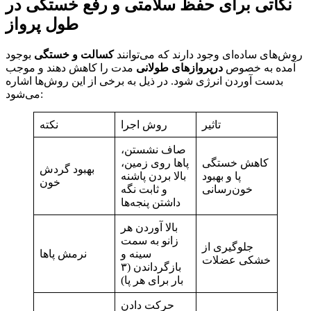
نکاتی برای حفظ سلامتی و رفع خستگی در
طول پرواز
روش‌های ساده‌ای وجود دارند که می‌توانند
کسالت و خستگی
بوجود
آمده به خصوص
درپروازهای طولانی
مدت را کاهش دهند و موجب
بدست آوردن انرژی شود. در ذیل به برخی از این روش‌ها اشاره
می‌شود:
تاثیر
روش اجرا
نکته
صاف نشستن،
کاهش خستگی
پاها روی زمین،
بهبود گردش
پا و بهبود
بالا بردن پاشنه
خون
خون‌رسانی
و ثابت نگه
داشتن پنجه‌ها
بالا آوردن هر
زانو به سمت
جلوگیری از
سینه و
نرمش پاها
خشکی عضلات
بازگرداندن (۳
بار برای هر پا)
حرکت دادن