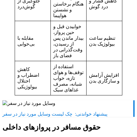
کاهش فشار و
جلوگیری از
هنگام برخاستن
درد گوش
گوش‌درد
و نشستن
هواپیما
خوابیدن قبل و
حین پرواز،
تنظیم ساعت
بیدار ماندن پس
مقابله با
بیولوژیک بدن
از رسیدن،
بی‌خوابی
وقت‌گذرانی در
فضای باز
استفاده از
کاهش
توقف‌ها و هوای
افزایش آرامش
اضطراب و
تازه، خواب
و سازگاری بدن
اختلال
شبانه، مصرف
بیولوژیکی
غذاهای سبک
پیشنهاد خواندنی:
چک لیست وسایل مورد نیاز در سفر
حقوق مسافر در پروازهای داخلی