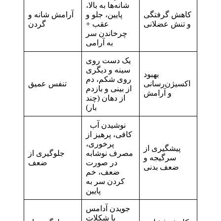
شانه‌ها به بالا،
کاهش گرفتگی
پایین، جلو و
آرامش شانه و
و تنش عضلانی
عقب +
گردن
چرخاندن سر
به آرامی
یک دست روی
سینه و دیگری
بهبود
روی شکم، دم
اکسیژن‌رسانی
تنفس عمیق
از بینی و بازدم
و آرامش
از دهان (چند
بار)
نوشیدن آب
کافی، پرهیز از
پرخوری،
پیشگیری از
مصرف نوشابه
جلوگیری از
سرگیجه و
در صورت
ضعف
ضعف بدنی
ضعف، خم
کردن سر به
پایین
جویدن آدامس
یا شکلات