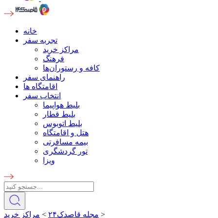
خانه
تجربه سفر
مراکز خرید
فرهنگ
کافه و رستوران‌ها
راهنمای سفر
اقامتگاه ها
انتخاب سفر
بلیط هواپیما
بلیط قطار
بلیط اتوبوس
هتل و اقامتگاه
بیمه مسافرتی
تور گردشگری
ویزا
>
مجله قاصدک۲۴
>
مراکز خرید