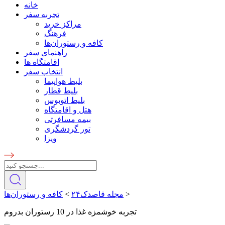
خانه
تجربه سفر
مراکز خرید
فرهنگ
کافه و رستوران‌ها
راهنمای سفر
اقامتگاه ها
انتخاب سفر
بلیط هواپیما
بلیط قطار
بلیط اتوبوس
هتل و اقامتگاه
بیمه مسافرتی
تور گردشگری
ویزا
>
مجله قاصدک۲۴
>
کافه و رستوران‌ها
تجربه خوشمزه غذا در 10 رستوران بدروم