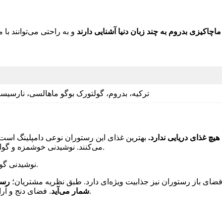
اچاکیزی بدروم به چند زبان دنیا آشنایی دارند
ترکیه، بدروم، گولتورک بوگو ماهالسی، نارسی
یچ غذای دریایی ندارد.
بهترین غذای این رستوران نوعی دامپلینگ ا
می‌کنند. نوشیدنی خوشمزه و گوارای این رستوران آیران یک دوغ محلی است که طرفداران زیادی دارد.
نوشیدنی گوارای رستوران هوکانین یری نوعی دوغ محلی به نام آیران است.
ضای باز رستوران نیز جذابیت ویژه‌ای دارد. طبق نظریه مشتریان؛
رست
. فضای دنج و آرام این رستوران آن را تبدیل به بهترین رستوران های بدروم کرده است.
شمار می‌آید