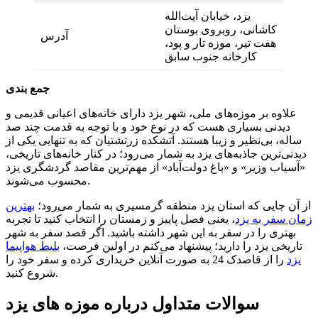
یزد، خیابان آیت‌الله
کاشانی، روبروی بوستان
آدرس
هفت تیر، موزه تار و پود،
کارخانه جنوب سابق
جمع بندی
علاوه بر موزه‌های ملی، شهر یزد دارای خانه‌های اعیانی قدیمی و
دیدنی بسیاری هست که در نوع خود و با توجه به قدمت چند صد
ساله، بی‌نظیر و زیبا هستند. آتشکده زرتشتیان که به تنهایی یکی از
دیدنی‌ترین جاذبه‌های یزد به شمار می‌رود؛ در کنار خانه‌های تاریخی،
«آسیاب وزیر» و «باغ دولت‌آباد» از مهم‌ترین مقاصد گردشگری یزد
محسوب می‌شوند.
از آن جایی که استان یزد منطقه گرمسیری به‌ شمار میֱ‌رود؛
بهترین
زمان سفر به یزد
، یعنی فصل پاییز و زمستان را انتخاب کنید تا تجربه
بهتری را در سفر به این شهر داشته باشید. اگر قصد سفر به شهر
تاریخی یزد را دارید؛ پیشنهاد می‌کنم در اولین فرصت،
بلیط هواپیما
یزد
را از قاصدک 24 به صورت آنلاین خریداری کرده و سفر خود را
شروع کنید.
سوالات متداول درباره موزه های یزد