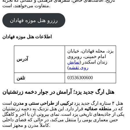
تاریخ، اقامت‌های خاص، سفرهای فرهنگی و کسانی که تجربه
متفاوت می‌خواهند، است.
رزرو هتل موزه فهادان
اطلاعات هتل موزه فهادان
یزد، محله فهادان، خیابان
امام خمینی، روبروی
آدرس
زندان اسکندر (
نمایش
روی نقشه
)
03536300600
تلفن
هتل ارگ جدید یزد؛ آرامش در جوار دخمه زرتشتیان
هتل ۴ ستاره ارگ جدید یزد
ترکیبی از طراحی سنتی و مدرن
است
که در
منطقه صفائیه
قرار دارد. این هتل نزدیک به دخمه زرتشتیان
یکی از جاذبه‌های تاریخی یزد است. نمای بیرونی آن با آجر و کاهگل
حس معماری بومی را منتقل می‌کند، در حالی که فضای داخلی
کاملاً مدرن و مجهز است.