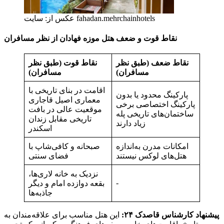
عکس از: سایت fahadan.mehrchainhotels
نقاط قوت و ضعف هتل موزه فهادان از نظر مسافران
نقاط ضعف (طبق نظر
نقاط قوت (طبق نظر
مسافران)
مسافران)
اقامت در بنای تاریخی با
پارکینگ محدود یا بدون
معماری اصیل قاجاری
پارکینگ اختصاصی برخی
موقعیت عالی در بافت
ساختمان‌های تاریخی پله
تاریخی مقابل زندان
زیاد دارند
اسکندر
امکانات مدرن به‌اندازه
صبحانه و کافی‌شاپ با
هتل‌های لوکس نیستند
فضای سنتی
نزدیک به خانه لاری‌ها،
-
بقعه دوازده امام و دیگر
جاذبه‌ها
پیشنهاد کارشناس قاصدک ۲۴:
این هتل مناسب برای علاقه‌مندان به