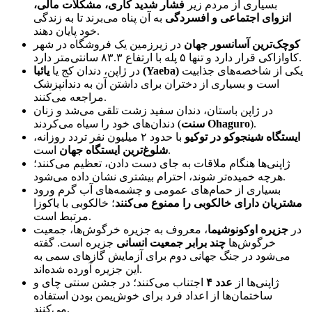
بسیاری از مردم زیر
فشار شدید کاری، مشکلات مالی،
انزوای اجتماعی و افسردگی
به آن پناه می‌برند تا به زندگی
خود پایان دهند.
کوچک‌ترین آسانسور جهان
در زیرزمین یک فروشگاه در شهر
کاوازاکی قرار دارد و تنها ۵ پله با ارتفاع ۸۳.۳ سانتی‌متر دارد.
یکی از شاخصه‌های جذابیت
یائبا (Yaeba)
در ژاپن، دندان کج یا
است و بسیاری از دختران برای داشتن آن به دندانپزشک
مراجعه می‌کنند.
در ژاپن باستان، دندان سفید زشت تلقی می‌شد و زنان
).
سنت Ohaguro
دندان‌های خود را سیاه می‌کردند (
ایستگاه شینجوکو در توکیو
با حدود ۲ میلیون نفر تردد روزانه،
است.
شلوغ‌ترین ایستگاه جهان
ژاپنی‌ها هنگام ملاقات به جای دست دادن، تعظیم می‌کنند؛
هرچه خمیده‌تر شوند، احترام بیشتری نشان داده می‌شود.
بسیاری از حمام‌های عمومی و چشمه‌های آب گرم ورود
مشتریان دارای خالکوبی را ممنوع می‌کنند
؛ خالکوبی با یاکوزا
مرتبط است.
در
جزیره اوکونوشیما
، معروف به جزیره خرگوش‌ها، جمعیت
خرگوش‌ها
چند برابر جمعیت انسانی
جزیره است. گفته
می‌شود در جنگ جهانی دوم برای آزمایش گازهای سمی به
این جزیره آورده شده‌اند.
ژاپنی‌ها از
عدد ۴
اجتناب می‌کنند؛ در جشن سنتی چای و
ساختمان‌ها از اعداد فرد برای خوش‌یمن بودن استفاده
می‌کنند.