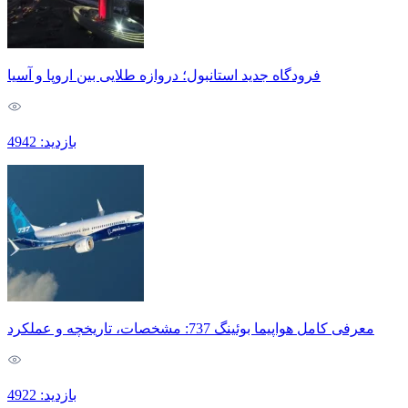
فرودگاه جدید استانبول؛ دروازه طلایی بین اروپا و آسیا
بازدید: 4942
معرفی کامل هواپیما بوئینگ 737: مشخصات، تاریخچه و عملکرد
بازدید: 4922