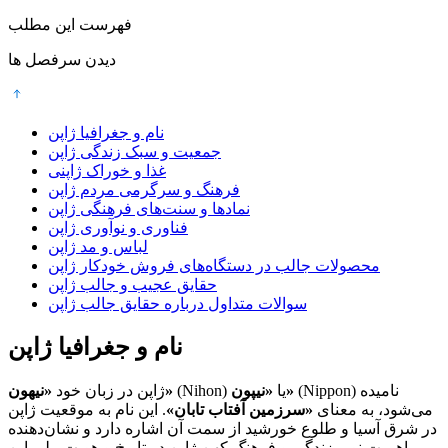
فهرست این مطلب
دیدن سرفصل ها
نام و جغرافیا ژاپن
جمعیت و سبک زندگی ژاپن
غذا و خوراک ژاپنی
فرهنگ و سرگرمی مردم ژاپن
نمادها و سنت‌های فرهنگی ژاپن
فناوری و نوآوری ژاپن
لباس و مد ژاپن
محصولات جالب در دستگاه‌های فروش خودکار ژاپن
حقایق عجیب و جالب ژاپن
سوالات متداول درباره حقایق جالب ژاپن
نام و جغرافیا ژاپن
(Nippon) نامیده
«نیپون»
(Nihon) یا
«نیهون»
ژاپن در زبان خود
می‌شود، به معنای
«سرزمین آفتاب تابان»
. این نام به موقعیت ژاپن
در شرق آسیا و طلوع خورشید از سمت آن اشاره دارد و نشان‌دهنده
اهمیت نور، زندگی و فرهنگ کهن ژاپن در تاریخ و هویت ملی این