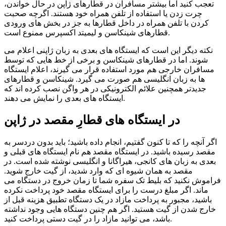
تعجب کنید اما بیشتر مسافران در قطارهای ژاپن در حال خواندن،
چرت زدن یا استفاده از تلفن همراه خود هستند. اگرچه صحبت
کردن با تلفن همراه در داخل قطارها به جز در بخش های ورودی
قطارهای شینکاسن و لیمیتد اکسپرس ممنوع است.
نکته دیگر این است که ایستگاه های بعدی به زبان ژاپنی اعلام می
شوند. اما در قطارهای شینکاسن و برخی از خط هایی که توسط
مسافران خارجی هم مورد استفاده قرار می گیرند، اعلام ایستگاه
ها به زبان انگلیسی هم صورت می گیرد. شینکاسن و قطارهای
جدیدتر همچنین علائم الکترونیکی در هر واگن نصب کرده اند که
ایستگاه های بعدی را نمایش می دهند.
در ایستگاه های قطارِ مقصد در ژاپن
اگر آنچه را که تا کنون گفتیم، انجام داده باشید؛ باید بدون دردسر به
مقصد رسیده باشید. در ایستگاه مقصد هم نام ایستگاه های قبلی و
بعدی به زبان های کانجی، هیراگانا و انگلیسی نوشته شده است. در
مقصد به همان شیوه ای که وارد شدید، از گیت خارج شوید.
فراموش نکنید که بلیط تک سفره شما تا زمان خروج در دستگاه می
ماند. اگر مبلغ درست را برای ایستگاه مقصد خود پرداخت نکرده
باشید، مجبور به پرداخت مازاد در یک دستگاه تطبیق هزینه قبل از
خارج شدن از گیت هستید. اگر هم چنین دستگاه هایی وجود نداشته
باشد، می توانید مازاد را در گیت دستی پرداخت کنید.