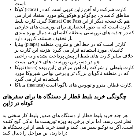
است.
کوکا (lcoca) کارت شرکت راه آهن ژاپن غربی است که در
مناطق کانسای، چوگوکو و هوکوریکو مورد استفاد قرار می
گیرد. کارت بلیط Kansai One Pass هم یک نسخه دیگر از این
کارت است که به طور انحصاری برای توریست های خارجی
که در جاذبه های توریستی منطقه کانسای به دنبال بهره مندی
از تخفیف هستند، کاربرد دارد.
پیتاپا (pitapa) کارتی است که در خط آهن و متروی منطقه
کانسای مورد استفاده قرار می گیرد. هزینه این کارت بر
خلاف سایر کارت های بلیط از پیش پرداخت نشده و به راحتی
هم در دسترس توریست های خارجی نیست.
تویکا (toica) کارت بلیطی از شرکت راه آهن مرکزی ژاپن بوده
که در منطقه ناگویای بزرگ تر و برخی نواحی شیزوکا مورد
استفاده قرار می گیرد.
ماناکا (manaca) کارت قطار، مترو واتوبوس های ناگویا است.
چگونگی خرید بلیط قطار از دستگاه ها برای سفرهای
کوتاه در ژاپن
هر چند خرید بلیط قطار از دستگاه های صدور بلیط کار سختی به
نظر نمی رسد، اما برای برخی به ویژه توریست ها اندکی گیج کننده
است. اگر به توکیو سفر می کنید و قصد خرید بلیط از این دستگاه ها
را دارید، این مراحل را دنبال کنید: