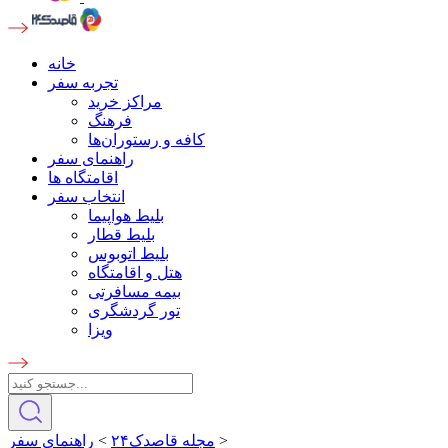
خانه
تجربه سفر
مراکز خرید
فرهنگ
کافه و رستوران‌ها
راهنمای سفر
اقامتگاه ها
انتخاب سفر
بلیط هواپیما
بلیط قطار
بلیط اتوبوس
هتل و اقامتگاه
بیمه مسافرتی
تور گردشگری
ویزا
>
مجله قاصدک۲۴
>
راهنمای سفر