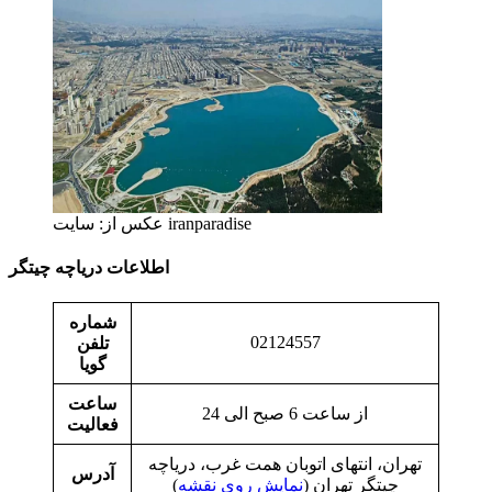
عکس از: سایت iranparadise
اطلاعات دریاچه چیتگر
شماره
02124557
تلفن
گویا
ساعت
از ساعت 6 صبح الی 24
فعالیت
تهران، انتهای اتوبان همت غرب، دریاچه
آدرس
چیتگر تهران (
نمایش روی نقشه
)