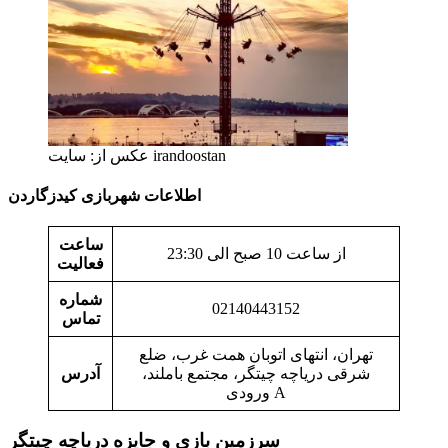
عکس از: سایت irandoostan
اطلاعات شهربازی کیدزگاردن
ساعت
از ساعت 10 صبح الی 23:30
فعالیت
شماره
02140443152
تماس
تهران، انتهای اتوبان همت غرب، ضلع
شرقی دریاچه چیتگر، مجتمع باملند،
آدرس
ورودی A
سرزمین بازی و جایزه دریاچه چیتگر