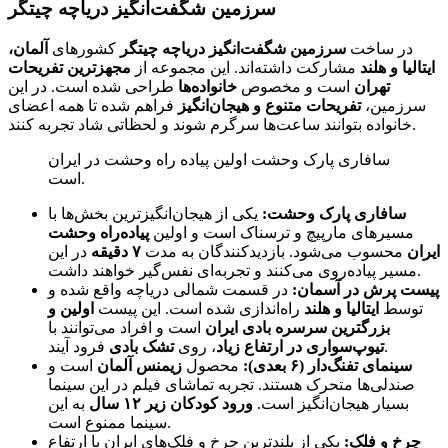
سرزمین شگفت‌انگیز دریاچه چیتگر
در ساخت
سرزمین شگفت‌انگیز دریاچه چیتگر
کشورهای
آلمان،
ایتالیا و هلند
مشارکت داشته‌اند. این مجموعه از
مجهزترین تفریحات
تهران
است و مخصوص
خانواده‌ها
طراحی شده است. در این
سرزمین،
تفریحات متنوع و هیجان‌انگیز
فراهم شده تا همه اعضای
خانواده بتوانند ساعت‌ها سرگرم شوند و لحظاتی شاد تجربه کنند.
سافاری پارک وحشت اولین پیاده راه وحشت در ایران
است.
سافاری پارک وحشت:
یکی از هیجان‌انگیزترین بخش‌ها با
مسیرهای مارپیچ و ترسناک است و اولین
پیاده‌راه وحشت
ایران
محسوب می‌شود. بازدیدکنندگان به مدت
۷ دقیقه
در این
مسیر پیاده‌روی می‌کنند و تجربه‌ای نفس‌گیر خواهند داشت.
پیست پرش در آسمان:
در قسمت شمالی دریاچه واقع شده و
توسط
ایتالیا و هلند
راه‌اندازی شده است. این پیست
اولین و
بزرگترین سرسره بادی ایران
است و افراد می‌توانند با
فرود آیند.
تیوپ‌سواری در ارتفاع زیاد
، روی
تشک بادی
سینمای تفنگ‌دار (۶ بعدی):
محصول
زیمنس آلمان
است و
صندلی‌ها متحرک هستند. تجربه تماشای فیلم در این سینما
بسیار هیجان‌انگیز است.
ورود کودکان زیر ۱۲ سال
به این
سینما ممنوع است.
چرخ و فلک:
یکی از بلندترین چرخ و فلک‌های ایران با ارتفاع