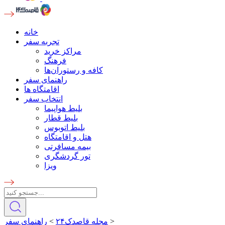
خانه
تجربه سفر
مراکز خرید
فرهنگ
کافه و رستوران‌ها
راهنمای سفر
اقامتگاه ها
انتخاب سفر
بلیط هواپیما
بلیط قطار
بلیط اتوبوس
هتل و اقامتگاه
بیمه مسافرتی
تور گردشگری
ویزا
>
مجله قاصدک۲۴
>
راهنمای سفر