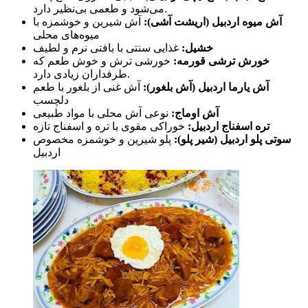
می‌شود و طعمی بی‌نظیر دارد.
آش میوه اردبیل (اریشت آشی):
آش شیرین و خوشمزه با
میوه‌های محلی
خشیل:
غذایی سنتی با بافتی نرم و لطیف
خورش ترشی قورمه:
خورشی ترش و خوش طعم که
طرفداران زیادی دارد.
آش یارما اردبیل (آش بلغور):
آش غنی از بلغور با طعم
دلچسب
آش اوماج:
نوعی آش محلی با مواد طبیعی
تره اسفناج اردبیل:
خوراکی مقوی با تره و اسفناج تازه
سوتی پلو اردبیل (شیر پلو):
پلو شیرین و خوشمزه مخصوص
اردبیل