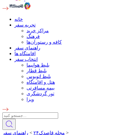
خانه
تجربه سفر
مراکز خرید
فرهنگ
کافه و رستوران‌ها
راهنمای سفر
اقامتگاه ها
انتخاب سفر
بلیط هواپیما
بلیط قطار
بلیط اتوبوس
هتل و اقامتگاه
بیمه مسافرتی
تور گردشگری
ویزا
>
مجله قاصدک۲۴
>
راهنمای سفر