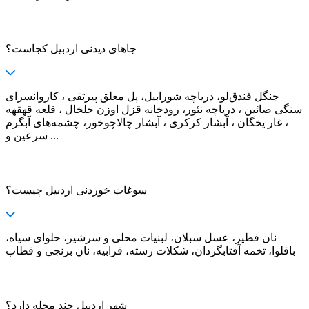
جاهای دیدنی اردبیل کجاست؟
جنگل فندق‌لو، دریاچه شورابیل، پل معلق پیرتقی ، کاروانسرای
سنگی صائین ، دریاچه نئور، رودخانه قزل اوزن خلخال ، قلعه قهقهه
، غار یخگان ، آبشار كركری ، آبشار چالاچوخور، چشمه‌های آبگرم
سرعین و ...
سوغات خوردنی اردبیل چیست؟
نان فطیر، عسل سبلان، لبنیات محلی و سرشیر، حلوای سیاه،
باقلوا، تخمه آفتابگردان، شکلات رسته، قرابیه، نان برنجی و قطاب
شهر اردبیل چند محله دارد؟