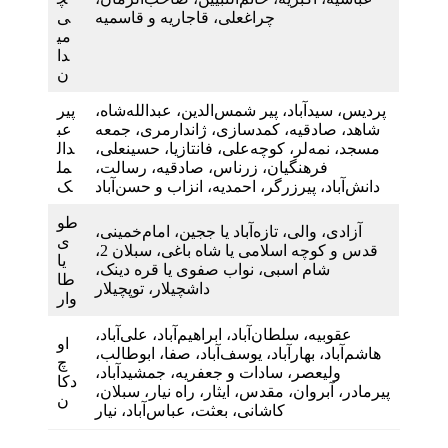
چراغعلی، قاجاریه و قاسمیه
ی
می
دا
ن
پردیس، سیدآباد، پیر شمس‌الدین، عبدالله‌شاه،
پیر
شاهد، صادقیه، کمدسازی، ژاندارمری، جمعه
عب
مسجد، نمه‌لر، کوچه‌علی، فانتازیا، حسینعلی،
دال
فرهنگیان، زرناس، صادقیه، رسالت،
مل
دانش‌آباد، پیرزرگر، احمدیه، انزاب و حسن‌آباد
ک
طو
آزادی، والی، تازه‌آباد یا ججین، امام‌خمینی،
ی
قدس و کوچه اسلامی یا شاه باغی، سبلان 2،
یا
شام اسبی، نواب صفوی یا قره دینک،
طا
داشچیلار، توپچیلار
وار
عقوبیه، سلطان‌آباد، ابراهیم‌آباد، علی‌آباد،
او
هاشم‌آباد، بهارآباد، یوسف‌آباد، صفا، ابوطالب،
چ
ولیعصر، سادات و جعفریه، جمشیدآباد،
دکا
پیرمادر، آبروان، مقدس، ایثار، راه نیار، سبلان،
ن
کاشانی، بعثت، عباس‌آباد، نیار