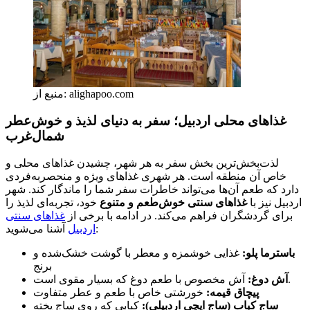
منبع از: alighapoo.com
غذاهای محلی اردبیل؛ سفر به دنیای لذیذ و خوش‌عطر
شمال‌غرب
لذت‌بخش‌ترین بخش سفر به هر شهر، چشیدن غذاهای محلی و
خاص آن منطقه است. هر شهری غذاهای ویژه و منحصربه‌فردی
دارد که طعم آن‌ها می‌تواند خاطرات سفر شما را ماندگار کند. شهر
اردبیل نیز با
غذاهای سنتی خوش‌طعم و متنوع
خود، تجربه‌ای لذیذ را
برای گردشگران فراهم می‌کند. در ادامه با برخی از
غذاهای سنتی
آشنا می‌شوید:
اردبیل
باسترما پلو:
غذایی خوشمزه و معطر با گوشت خشک‌شده و
برنج
آش مخصوص با طعم دوغ که بسیار مقوی است.
آش دوغ:
پیچاق قیمه:
خورشتی خاص با طعم و عطر متفاوت
ساج کباب (ساج ایچی اردبیلی):
کبابی که روی ساج پخته