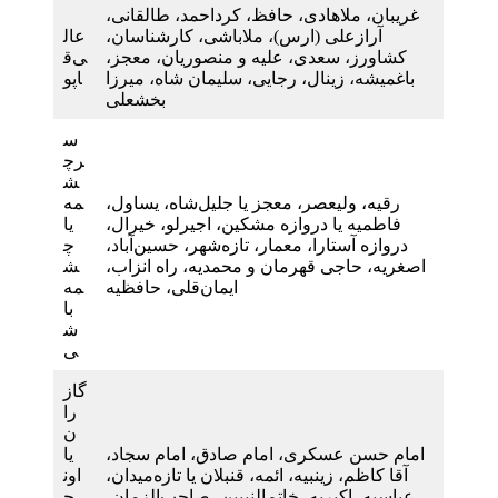
غریبان، ملاهادی، حافظ، کرداحمد، طالقانی،
آرازعلی (ارس)، ملاباشی، کارشناسان،
عال
کشاورز، سعدی، علیه و منصوریان، معجز،
ی‌ق
باغمیشه، زینال، رجایی، سلیمان شاه، میرزا
اپو
بخشعلی
س
رچ
ش
رقیه، ولیعصر، معجز یا جلیل‌شاه، یساول،
مه
فاطمیه یا دروازه مشکین، اجیرلو، خیرال،
یا
دروازه آستارا، معمار، تازه‌شهر، حسین‌آباد،
چ
اصغریه، حاجی قهرمان و محمدیه، راه انزاب،
ش
ایمان‌قلی، حافظیه
مه‌
با
ش
ی
گاز
را
ن
امام حسن عسکری، امام صادق، امام سجاد،
یا
آقا کاظم، زینبیه، ائمه، قنبلان یا تازه‌میدان،
اون
عباسیه، اکبریه، خاتم‌النبیین، صاحب‌الزمان،
چ