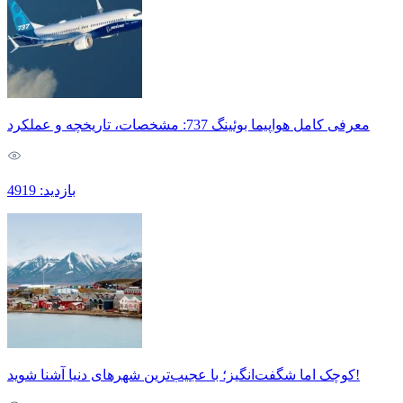
معرفی کامل هواپیما بوئینگ 737: مشخصات، تاریخچه و عملکرد
بازدید: 4919
کوچک اما شگفت‌انگیز؛ با عجیب‌ترین شهرهای دنیا آشنا شوید!