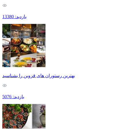
بازدید: 13380
بهترین رستوران های قزوین را بشناسید
بازدید: 5076