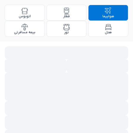
هواپیما
قطار
اتوبوس
هتل
تور
بیمه مسافرتی