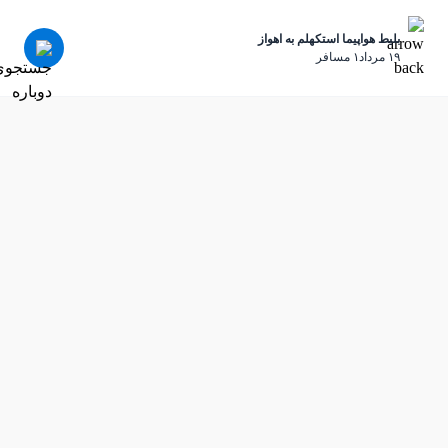
بلیط هواپیما استکهلم به اهواز
١٩ مرداد
١ مسافر