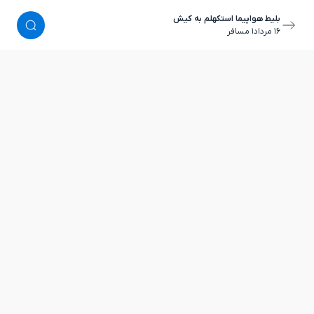
بلیط هواپیما استکهلم به کیش
١٦ مرداد
١ مسافر