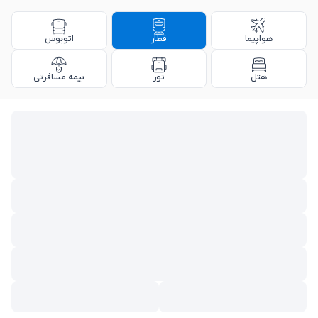
هواپیما
قطار
اتوبوس
هتل
تور
بیمه مسافرتی