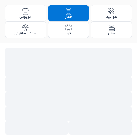
هواپیما
قطار
اتوبوس
هتل
تور
بیمه مسافرتی