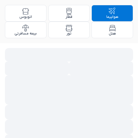
هواپیما
قطار
اتوبوس
هتل
تور
بیمه مسافرتی