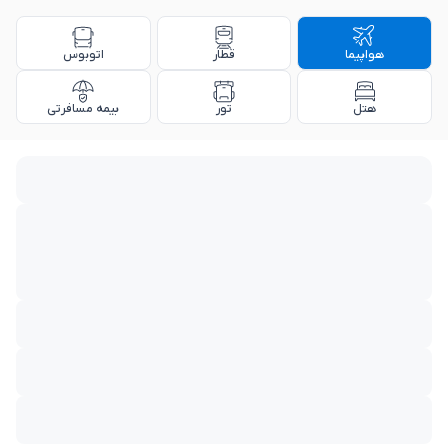
هواپیما
قطار
اتوبوس
هتل
تور
بیمه مسافرتی