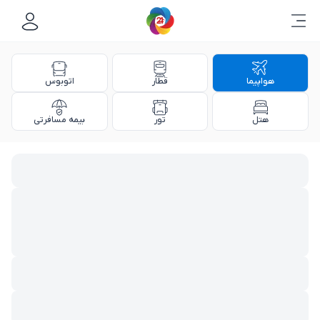
هواپیما
قطار
اتوبوس
هتل
تور
بیمه مسافرتی