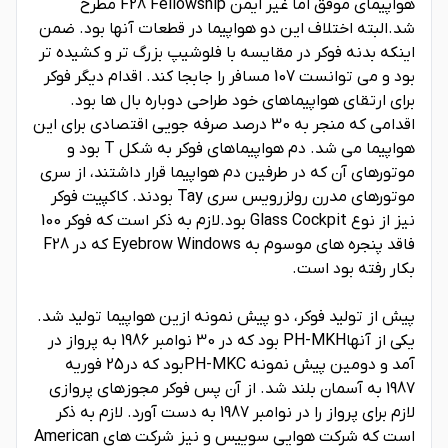
هواپیمای موفق اما غیر ایمن F28 Fellowship مطرح
شد.البته اختلاف این دو هواپیما در قطعات آنها بود. ضمن
اینکه بدنه فوکر در مقایسه با فلوشیپ بزرگ تر و کشیده تر
بود و می توانست 107 مسافر را جابجا کند. اقدام دیگر فوکر
برای ارتقای هواپیماهای خود طراحی دوباره بال ها بود.
اقدامی که منجر به 30 درصد صرفه جویی اقتصادی برای این
هواپیما می شد. دم هواپیماهای فوکر به شکل T بود و
موتورهای آن که در طرفین دم هواپیما قرار داشتند، از سری
موتورهای مدرن رولزرویس سری Tay بودند. کاکپیت فوکر
نیز از نوع Glass Cockpit بود.لازم به ذکر است که فوکر 100
فاقد پنجره های موسوم به Eyebrow Windows که در F28
بکار رفته بود است.
پیش از تولید فوکر، دو پیش نمونه ازین هواپیما تولید شد.
یکی از آنهاPH-MKH بود که در 30 نوامبر 1986 به پرواز در
آمد و دومین پیش نمونه PH-MKCبود که در25 فوریه
1987 به آسمان بلند شد. از آن پس فوکر مجوزهای پروازی
لازم برای پرواز را در نوامبر 1987 به دست آورد. لازم به ذکر
است که شرکت هوایی سوییس و نیز شرکت های American