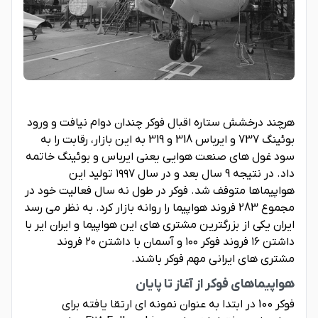
هرچند درخشش ستاره اقبال فوکر چندان دوام نیافت و ورود
بوئینگ 737 و ایرباس 318 و 319 به این بازار، رقابت را به
سود غول های صنعت هوایی یعنی ایرباس و بوئینگ خاتمه
داد. در نتیجه 9 سال بعد و در سال ۱۹۹۷ تولید این
هواپیماها متوقف شد. فوکر در طول نه سال فعالیت خود در
مجموع 283 فروند هواپیما را روانه بازار کرد. به نظر می رسد
ایران یکی از بزرگترین مشتری های این هواپیما و ایران ایر با
داشتن ۱۶ فروند فوکر ۱۰۰ و آسمان با داشتن ۲۰ فروند
مشتری های ایرانی مهم فوکر باشند.
هواپیماهای فوکر از آغاز تا پایان
فوکر 100 در ابتدا به عنوان نمونه ای ارتقا یافته برای