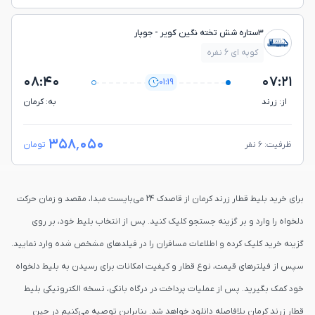
۳ستاره شش تخته نگین کویر - جوپار
کوپه ای 6 نفره
۰۸:۴۰
۰۷:۲۱
01:19
از: زرند
به: كرمان
۳۵۸٬۰۵۰
ظرفیت: ۶ نفر
تومان
برای خرید بلیط قطار زرند کرمان از قاصدک 24 می‌بایست مبدا، مقصد و زمان حرکت
دلخواه را وارد و بر گزینه جستجو کلیک کنید. پس از انتخاب بلیط خود، بر روی
گزینه خرید کلیک کرده و اطلاعات مسافران را در فیلدهای مشخص شده وارد نمایید.
سپس از فیلترهای قیمت، نوع قطار و کیفیت امکانات برای رسیدن به بلیط دلخواه
خود کمک بگیرید. پس از عملیات پرداخت در درگاه بانکی، نسخه الکترونیکی بلیط
قطار زرند کرمان بلافاصله دانلود خواهد شد. بنابراین توصیه می‌کنیم در حین