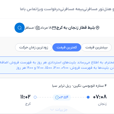
و هتل
تور مسافرتی
بیمه مسافرتی
درخواست ویزا
تماس باما
بلیط قطار زنجان به کرج
١٨ مرداد
١ مسافر
بیشترین قیمت
کمترین قیمت
زودترین زمان حرکت
حترم، به اطلاع می‌رساند بلیت‌های استردادی هر روز به فهرست فروش اضافه م
 به فهرست فروش: ۰۹:۰۰، ۱۲:۰۰، ۱۵:۰۰، ۱۷:۰۰ و ۱۹:۰۰ هر روز
۴ ستاره اتوبوسی نگین
- ريل ترابر سبا
۱۱:۰۲
۰۷:۰۸
03:54
زنجان
كرج
جزییات