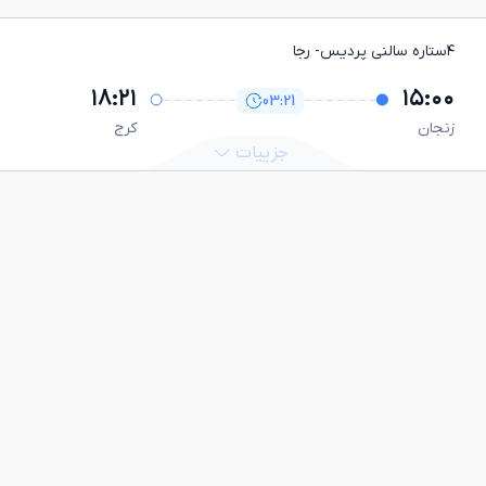
۴ستاره سالنی پردیس
- رجا
۱۸:۲۱
۱۵:۰۰
03:21
زنجان
كرج
جزییات