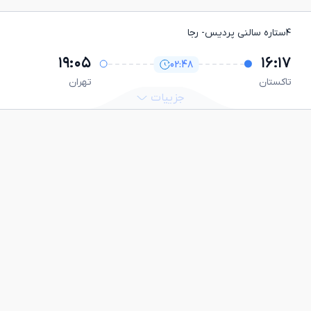
۴ستاره سالنی پردیس
- رجا
۱۹:۰۵
۱۶:۱۷
02:48
تاكستان
تهران
جزییات