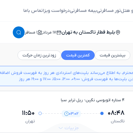
و هتل
تور مسافرتی
بیمه مسافرتی
درخواست ویزا
تماس باما
بلیط قطار تاکستان به تهران
١٧ مرداد
١ مسافر
بیشترین قیمت
کمترین قیمت
زودترین زمان حرکت
حترم، به اطلاع می‌رساند بلیت‌های استردادی هر روز به فهرست فروش اضافه م
 به فهرست فروش: ۰۹:۰۰، ۱۲:۰۰، ۱۵:۰۰، ۱۷:۰۰ و ۱۹:۰۰ هر روز
۴ ستاره اتوبوسی نگین
- ريل ترابر سبا
۱۱:۵۰
۰۸:۴۸
03:02
تاكستان
تهران
جزییات