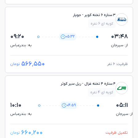
۳ ستاره ۶ تخته کویر - جوپار
کوپه ای 6 نفره
۰۹:۲۰
۰۳:۴۸
05:32
از: سيرجان
به: بندرعباس
۵۶۶٬۵۵۰
ظرفیت: ۶ نفر
تومان
۴ ستاره ۴ تخته غزال - ريل سير كوثر
کوپه ای 4 نفره
۱۰:۱۰
۰۵:۱۱
04:59
از: سيرجان
به: بندرعباس
۶۶۰٬۲۰۰
تکمیل ظرفیت
تومان