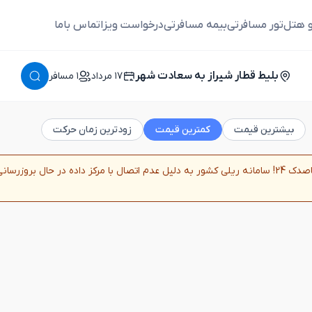
و هتل
تور مسافرتی
بیمه مسافرتی
درخواست ویزا
تماس باما
بلیط قطار شیراز به سعادت شهر
١٧ مرداد
١ مسافر
بیشترین قیمت
کمترین قیمت
زودترین زمان حرکت
همسفر قاصدک 24! سامانه ریلی کشور به دلیل عدم اتصال با مرکز داده در حال ب