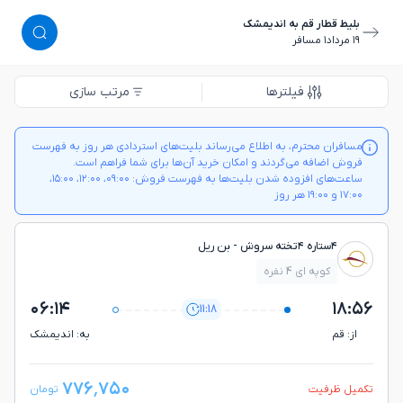
بلیط قطار قم به اندیمشک
١٩ مرداد
١ مسافر
فیلترها
مرتب سازی
مسافران محترم، به اطلاع می‌رساند بلیت‌های استردادی هر روز به فهرست
فروش اضافه می‌گردند و امکان خرید آن‌ها برای شما فراهم است.
ساعت‌های افزوده شدن بلیت‌ها به فهرست فروش: ۰۹:۰۰، ۱۲:۰۰، ۱۵:۰۰،
۱۷:۰۰ و ۱۹:۰۰ هر روز
۴ستاره ۴تخته سروش - بن ريل
کوپه ای 4 نفره
۰۶:۱۴
۱۸:۵۶
11:18
از: قم
به: انديمشك
۷۷۶٬۷۵۰
تکمیل ظرفیت
تومان