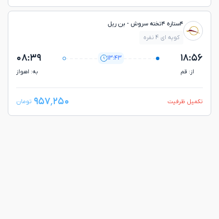
۴ستاره ۴تخته سروش - بن ريل
کوپه ای 4 نفره
۰۸:۳۹
۱۸:۵۶
13:43
از: قم
به: اهواز
۹۵۷٬۲۵۰
تکمیل ظرفیت
تومان