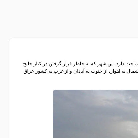
است که در محل تلاقی رودخانه های اروند و کارون قرار گرفته و 23 کیلومتر مربع مساحت دارد. این شهر که به خاطر قرار گرفتن در کنار خلیج
 صاحب نخستین اسکله خود شد. خرمشهر از شمال به اهواز، از جنوب به آبادان و از غرب به کشور عراق