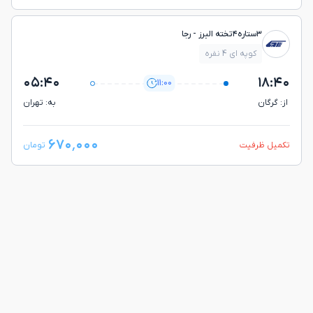
۳ستاره۴تخته البرز - رجا
کوپه ای 4 نفره
۰۵:۴۰
۱۸:۴۰
11:00
از: گرگان
به: تهران
۶۷۰٬۰۰۰
تکمیل ظرفیت
تومان