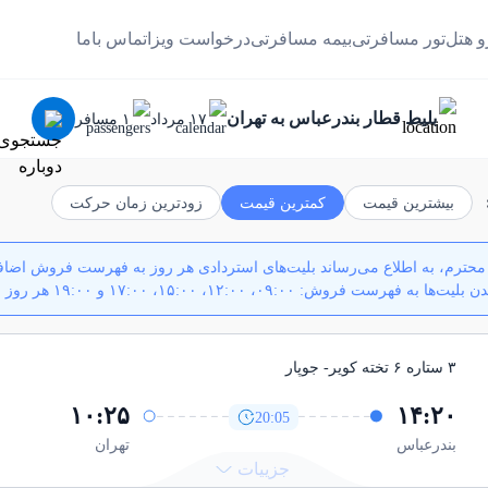
و هتل
تور مسافرتی
بیمه مسافرتی
درخواست ویزا
تماس باما
بلیط قطار بندرعباس به تهران
١٧ مرداد
١ مسافر
بیشترین قیمت
کمترین قیمت
زودترین زمان حرکت
حترم، به اطلاع می‌رساند بلیت‌های استردادی هر روز به فهرست فروش اضافه
 به فهرست فروش: ۰۹:۰۰، ۱۲:۰۰، ۱۵:۰۰، ۱۷:۰۰ و ۱۹:۰۰ هر روز
۳ ستاره ۶ تخته کویر
- جوپار
۱۰:۲۵
۱۴:۲۰
20:05
بندرعباس
تهران
جزییات