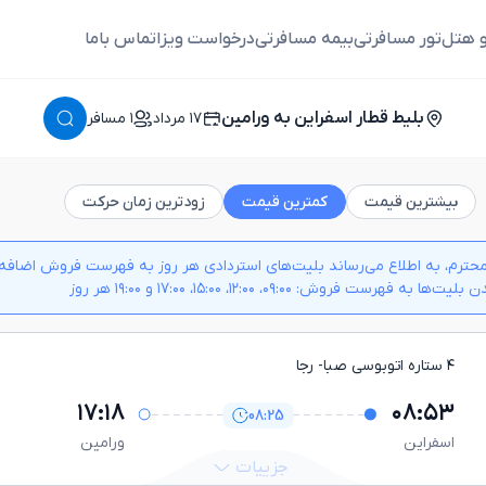
و هتل
تور مسافرتی
بیمه مسافرتی
درخواست ویزا
تماس باما
بلیط قطار اسفراین به ورامین
١٧ مرداد
١ مسافر
بیشترین قیمت
کمترین قیمت
زودترین زمان حرکت
حترم، به اطلاع می‌رساند بلیت‌های استردادی هر روز به فهرست فروش اضافه م
 به فهرست فروش: ۰۹:۰۰، ۱۲:۰۰، ۱۵:۰۰، ۱۷:۰۰ و ۱۹:۰۰ هر روز
۴ ستاره اتوبوسی صبا
- رجا
۱۷:۱۸
۰۸:۵۳
08:25
اسفراين
ورامين
جزییات