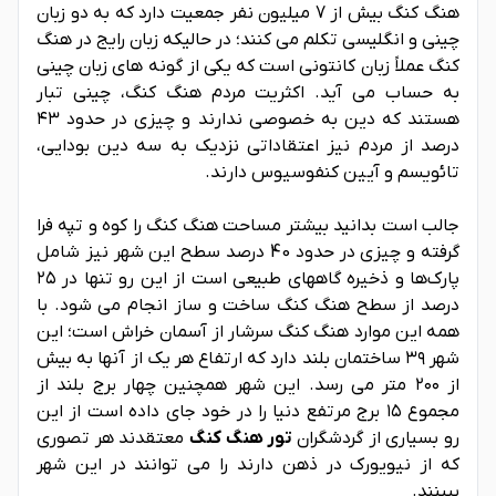
هنگ کنگ بیش از 7 میلیون نفر جمعیت دارد که به دو زبان
چینی و انگلیسی تکلم می کنند؛ در حالیکه زبان رایج در هنگ
کنگ عملاً زبان کانتونی است که یکی از گونه های زبان چینی
به حساب می آید. اکثریت مردم هنگ کنگ، چینی تبار
هستند که دین به خصوصی ندارند و چیزی در حدود ۴۳
درصد از مردم نیز اعتقاداتی نزدیک به سه دین بودایی،
تائویسم و آیین کنفوسیوس دارند.
جالب است بدانید بیشتر مساحت هنگ کنگ را کوه و تپه فرا
گرفته و چیزی در حدود 40 درصد سطح این شهر نیز شامل
پارک‌ها و ذخیره گاههای طبیعی است از این رو تنها در ۲۵
درصد از سطح هنگ کنگ ساخت و ساز انجام می شود. با
همه این موارد هنگ کنگ سرشار از آسمان خراش است؛ این
شهر ۳۹ ساختمان بلند دارد که ارتفاع هر یک از آنها به بیش
از ۲۰۰ متر می رسد. این شهر همچنین چهار برج بلند از
مجموع ۱۵ برج مرتفع دنیا را در خود جای داده است از این
رو بسیاری از گردشگران
تور هنگ کنگ
معتقدند هر تصوری
که از نیویورک در ذهن دارند را می توانند در این شهر
ببینند.