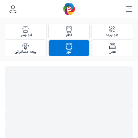
هواپیما
قطار
اتوبوس
هتل
تور
بیمه مسافرتی