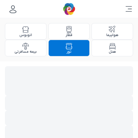
هواپیما
قطار
اتوبوس
هتل
تور
بیمه مسافرتی