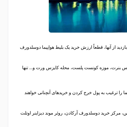
ید از آنها، قطعاً ارزش خرید یک بلیط هواپیما دوسلدورف
لاس بنرت، موزه کونست پلست، محله کایزس ورت و... تنها
ا ترغیب به پول خرج کردن و خریدهای آنچنانی خواهند
وس، مرکز خرید دوسلدورف آرکادن، روئر موند دیزاینر اوتلت