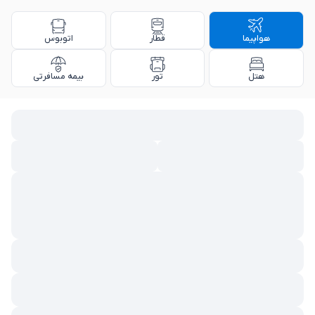
هواپیما
قطار
اتوبوس
هتل
تور
بیمه مسافرتی