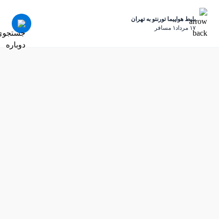
بلیط هواپیما تورنتو به تهران
١٧ مرداد
١ مسافر