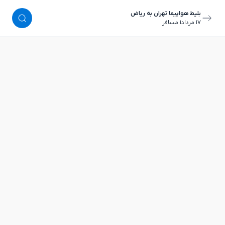
بلیط هواپیما تهران به ریاض
١٧ مرداد
١ مسافر