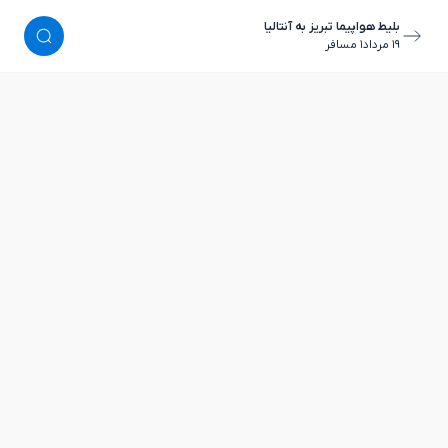
بلیط هواپیما تبریز به آنتالیا
١٩ مرداد
١ مسافر